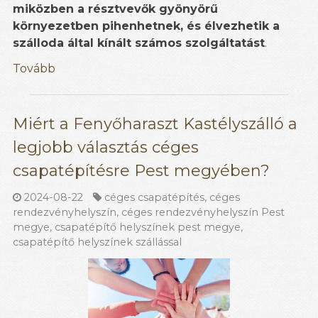
miközben a résztvevők gyönyörű
környezetben pihenhetnek, és élvezhetik a
szálloda által kínált számos szolgáltatást
.
Tovább
Miért a Fenyőharaszt Kastélyszálló a
legjobb választás céges
csapatépítésre Pest megyében?
2024-08-22
céges csapatépítés
,
céges
rendezvényhelyszín
,
céges rendezvényhelyszín Pest
megye
,
csapatépítő helyszínek pest megye
,
csapatépítő helyszínek szállással