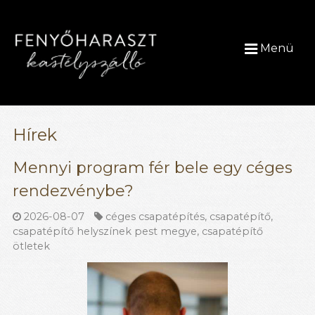
Menü
Hírek
Mennyi program fér bele egy céges
rendezvénybe?
2026-08-07
céges csapatépítés
,
csapatépítő
,
csapatépítő helyszínek pest megye
,
csapatépítő
ötletek