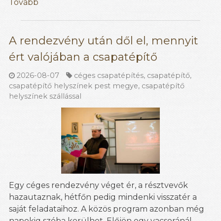
Tovább
A rendezvény után dől el, mennyit
ért valójában a csapatépítő
2026-08-07
céges csapatépítés
,
csapatépítő
,
csapatépítő helyszínek pest megye
,
csapatépítő
helyszínek szállással
Egy céges rendezvény véget ér, a résztvevők
hazautaznak, hétfőn pedig mindenki visszatér a
saját feladataihoz. A közös program azonban még
napokig szóba kerülhet. Előjön egy vacsoránál