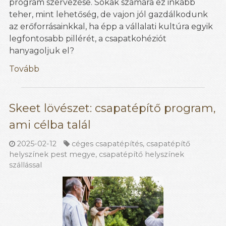
program szervezése. Sokak számára ez inkább
teher, mint lehetőség, de vajon jól gazdálkodunk
az erőforrásainkkal, ha épp a vállalati kultúra egyik
legfontosabb pillérét, a csapatkohéziót
hanyagoljuk el?
Tovább
Skeet lövészet: csapatépítő program,
ami célba talál
2025-02-12
céges csapatépítés
,
csapatépítő
helyszínek pest megye
,
csapatépítő helyszínek
szállással