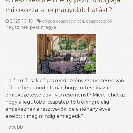
A résztvevői élmény pszichológiája:
mi okozza a legnagyobb hatást?
2025-10-10
céges csapatépítés
,
csapatépítő
helyszínek pest megye
Talán már sok céges rendezvény szervezésén van
túl, de belegondolt már, hogy mi tesz igazán
emlékezetessé egy ilyen eseményt? Miért lehet az,
hogy a legutóbbi csapatépítő tréningre alig
emlékeznek a résztvevők, de a néhány évvel
ezelőttit még mindig emlegetik?
Tovább