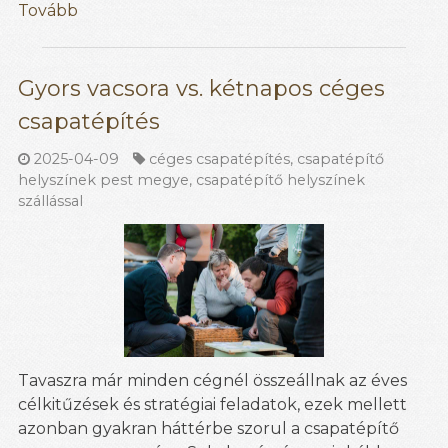
Tovább
Gyors vacsora vs. kétnapos céges
csapatépítés
2025-04-09
céges csapatépítés
,
csapatépítő
helyszínek pest megye
,
csapatépítő helyszínek
szállással
Tavaszra már minden cégnél összeállnak az éves
célkitűzések és stratégiai feladatok, ezek mellett
azonban gyakran háttérbe szorul a csapatépítő