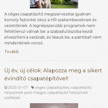
A céges csapatépítő megszervezése gyakran
komoly fejtörést okoz a HR szakembereknek és
vezetőknek. A legnépszerűbb programok nem
feltétlenül válnak be: a szabadulószoba kezdi
elveszíteni a varázsát, és lássuk be, a paintball nem
mindenkinek vonzó.
Tovább
Új év, új célok: Alapozza meg a sikert
évindító csapatépítővel!
2025-01-07
céges csapatépítés
,
csapatépítő
helyszínek pest megye
,
csapatépítő helyszínek
szállással