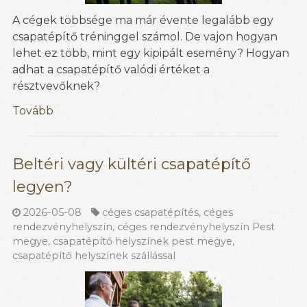
A cégek többsége ma már évente legalább egy
csapatépítő tréninggel számol. De vajon hogyan
lehet ez több, mint egy kipipált esemény? Hogyan
adhat a csapatépítő valódi értéket a
résztvevőknek?
Tovább
Beltéri vagy kültéri csapatépítő
legyen?
2026-05-08
céges csapatépítés
,
céges
rendezvényhelyszín
,
céges rendezvényhelyszín Pest
megye
,
csapatépítő helyszínek pest megye
,
csapatépítő helyszínek szállással