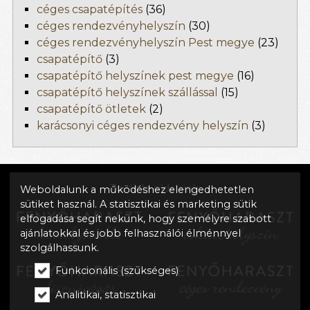
céges csapatépítés
(36)
céges rendezvényhelyszín
(30)
céges rendezvényhelyszín Pest megye
(23)
csapatépítő
(3)
csapatépítő helyszínek pest megye
(16)
csapatépítő helyszínek szállással
(15)
csapatépítő ötletek
(2)
karácsonyi céges rendezvény helyszín
(3)
További oldalaink:
Weboldalunk a működéshez elengedhetetlen
sütiket használ. A statisztikai és marketing sütik
elfogadása segít nekünk, hogy személyre szabott
ajánlatokkal és jobb felhasználói élménnyel
szolgálhassunk.
Funkcionális (szükséges)
Analitikai, statisztikai