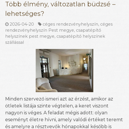
Több élmény, változatlan büdzsé –
lehetséges?
2026-04-20
céges rendezvényhelyszín
,
céges
rendezvényhelyszín Pest megye
,
csapatépítő
helyszínek pest megye
,
csapatépítő helyszínek
szállással
Minden szervező ismeri azt az érzést, amikor az
ötletek listája szinte végtelen, a keret viszont
nagyon is véges. A feladat mégis adott: olyan
eseményt életre hívni, amely valódi értéket teremt
és amelyre a résztvevők hónapokkal később is