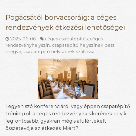
Pogácsától borvacsoráig: a céges
rendezvények étkezési lehetőségei
2025-06-06
céges csapatépítés
,
céges
rendezvényhelyszín
,
csapatépítő helyszínek pest
megye
,
csapatépítő helyszínek szállással
Legyen szó konferenciáról vagy éppen csapatépítő
tréningről, a céges rendezvények sikerének egyik
legfontosabb, gyakran mégis alulértékelt
összetevője az étkezés. Miért?