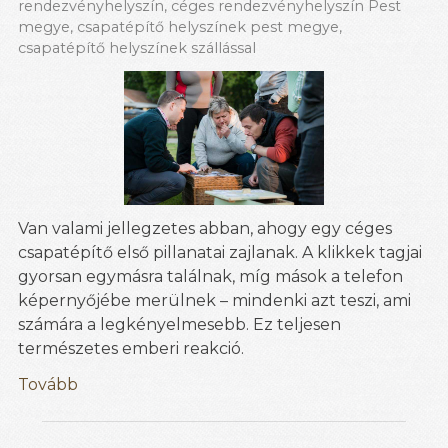
rendezvényhelyszín
,
céges rendezvényhelyszín Pest
megye
,
csapatépítő helyszínek pest megye
,
csapatépítő helyszínek szállással
Van valami jellegzetes abban, ahogy egy céges
csapatépítő első pillanatai zajlanak. A klikkek tagjai
gyorsan egymásra találnak, míg mások a telefon
képernyőjébe merülnek – mindenki azt teszi, ami
számára a legkényelmesebb. Ez teljesen
természetes emberi reakció.
Tovább