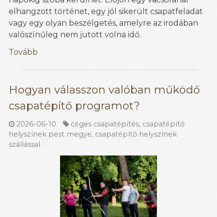
elhangzott történet, egy jól sikerült csapatfeladat
vagy egy olyan beszélgetés, amelyre az irodában
valószínűleg nem jutott volna idő.
Tovább
Hogyan válasszon valóban működő
csapatépítő programot?
2026-06-10
céges csapatépítés
,
csapatépítő
helyszínek pest megye
,
csapatépítő helyszínek
szállással