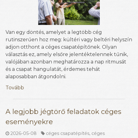
Van egy döntés, amelyet a legtöbb cég
rutinszerűen hoz meg: kültéri vagy beltéri helyszín
adjon otthont a céges csapatépítőnek. Olyan
választás ez, amely elsőre jelentéktelennek tűnik,
valójában azonban meghatározza a nap ritmusát
és a csapat hangulatát, érdemes tehát
alaposabban átgondolni.
Tovább
A legjobb jégtörő feladatok céges
eseményekre
2026-05-08
céges csapatépítés
,
céges