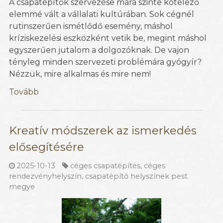
A csapatépítők szervezése mára szinte kötelező
elemmé vált a vállalati kultúrában. Sok cégnél
rutinszerűen ismétlődő esemény, máshol
kríziskezelési eszközként vetik be, megint máshol
egyszerűen jutalom a dolgozóknak. De vajon
tényleg minden szervezeti problémára gyógyír?
Nézzük, mire alkalmas és mire nem!
Tovább
Kreatív módszerek az ismerkedés
elősegítésére
2025-10-13
céges csapatépítés
,
céges
rendezvényhelyszín
,
csapatépítő helyszínek pest
megye