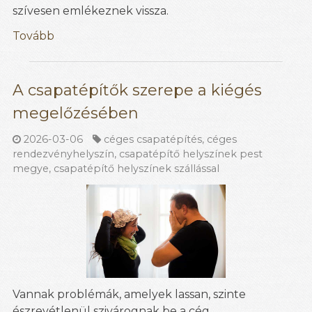
szívesen emlékeznek vissza.
Tovább
A csapatépítők szerepe a kiégés
megelőzésében
2026-03-06
céges csapatépítés
,
céges
rendezvényhelyszín
,
csapatépítő helyszínek pest
megye
,
csapatépítő helyszínek szállással
Vannak problémák, amelyek lassan, szinte
észrevétlenül szivárognak be a cég