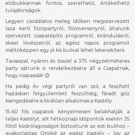
előbukkannak fontos, szerethető, értékelhető
tulajdonságok.
Legyen csodálatos meleg időben megszervezett
laza kerti főzőpartyról, főzőversenyről, általunk
szervezett csapatépítő programról, kirándulásról,
skeet lövészetről, az egész napos programot
méltóképpen egy jó kis bulival lehet lekerekíteni.
Tavasszal, nyáron és ősszel a 375 négyzetméteres
party sátrunk is rendelkezésére áll a Csapatnak,
hogy csapassák!
😉
Ha pedig év végi partyról van szó, a feszített
hajtásban felgyülemlett feszültség, fáradt gőz
kiengedésére is kiválóan alkalomas a Kastély.
15-60 fős csapatok kényelmesen belakhatják a
teljes Kastélyt, sőt hétköznapi időpontok esetén 35
főtől kizárólagosságot biztosítunk az esti bulihoz –
gyakorlatilag Önöké az egész Kastély – így az