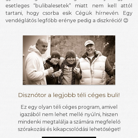
esetleges “bulibalesetek” miatt nem kell attól
tartani, hogy csorba esik Cégük hírnevén. Egy
vendéglátós legfőbb erénye pedig a diszkréció! 😉
Disznótor a legjobb téli céges buli!
Ez egy olyan téli céges program, amivel
igazából nem lehet mellé nyúlni, hiszen
mindenki megtalálja a számára megfelelő
szórakozási és kikapcsolódási lehetőséget!