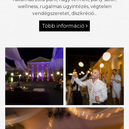
wellness, rugalmas ügyintézés, végtelen
vendégszeretet, diszkréció...
Több információ
