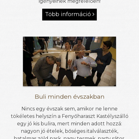
igényeinek megfelelően!
Több információ

Buli minden évszakban
Nincs egy évszak sem, amikor ne lenne
tökéletes helyszín a Fenyőharaszt Kastélyszálló
egy jó kis bulira, mert minden adott hozzá:
nagyon jó ételek, bőséges italválaszték,
hatalmas zöld park, nagy termek, party sátor,