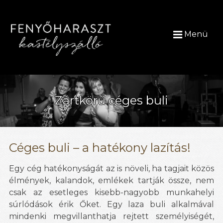
Menü
Zártkörű céges buli
Céges buli – a hatékony lazítás!
Egy cég hatékonyságát az is növeli, ha tagjait közös
élmények, kalandok, emlékek tartják össze, nem
csak az esetleges kisebb-nagyobb munkahelyi
súrlódások érik Őket. Egy laza buli alkalmával
mindenki megvillanthatja rejtett személyiségét,