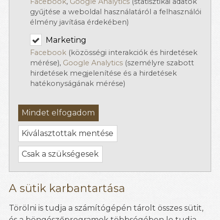
Facebook
,
Google Analytics
(statisztikai adatok
gyűjtése a weboldal használatáról a felhasználói
élmény javítása érdekében)
Marketing
Facebook
(közösségi interakciók és hirdetések
mérése),
Google Analytics
(személyre szabott
hirdetések megjelenítése és a hirdetések
hatékonyságának mérése)
Mindet elfogadom
Kiválasztottak mentése
Csak a szükségesek
A sütik karbantartása
Törölni is tudja a számítógépén tárolt összes sütit,
és a böngészőprogramok többségében le tudja