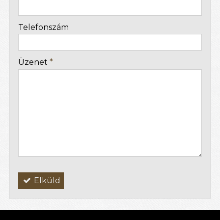
-
Telefonszám
-
Üzenet
*
-
-
-
Elküld