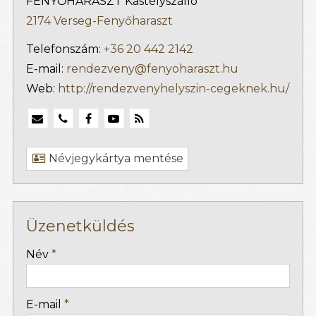
FENYŐHARASZT Kastélyszálló
2174 Verseg-Fenyőharaszt
Telefonszám:
+36 20 442 2142
E-mail:
rendezveny@fenyoharaszt.hu
Web:
http://rendezvenyhelyszin-cegeknek.hu/
Névjegykártya mentése
Üzenetküldés
-
Név
*
-
E-mail
*