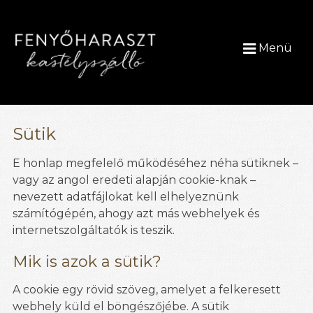
Menü
Sütik
E honlap megfelelő működéséhez néha sütiknek –
vagy az angol eredeti alapján cookie-knak –
nevezett adatfájlokat kell elhelyeznünk
számítógépén, ahogy azt más webhelyek és
internetszolgáltatók is teszik.
Mik is azok a sütik?
A cookie egy rövid szöveg, amelyet a felkeresett
webhely küld el böngészőjébe. A sütik