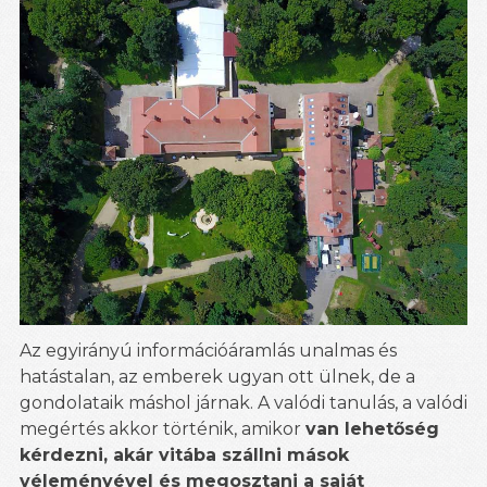
Az egyirányú információáramlás unalmas és
hatástalan, az emberek ugyan ott ülnek, de a
gondolataik máshol járnak. A valódi tanulás, a valódi
megértés akkor történik, amikor
van lehetőség
kérdezni, akár vitába szállni mások
véleményével és megosztani a saját