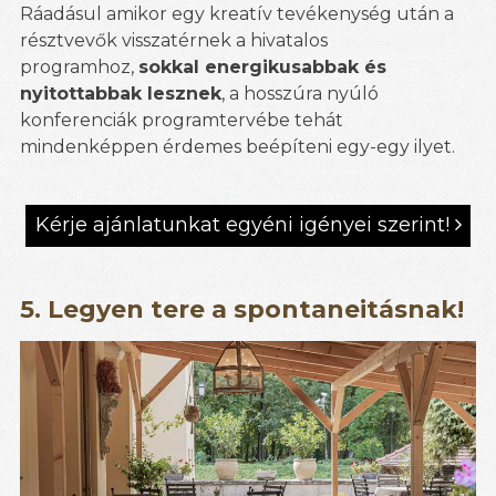
Ráadásul amikor egy kreatív tevékenység után a
résztvevők visszatérnek a hivatalos
programhoz,
sokkal energikusabbak és
nyitottabbak lesznek
, a hosszúra nyúló
konferenciák programtervébe tehát
mindenképpen érdemes beépíteni egy-egy ilyet.
Kérje ajánlatunkat egyéni igényei szerint!

5. Legyen tere a spontaneitásnak!