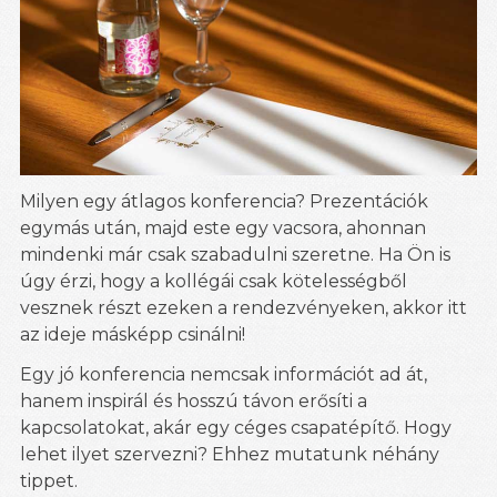
Milyen egy átlagos konferencia? Prezentációk
egymás után, majd este egy vacsora, ahonnan
mindenki már csak szabadulni szeretne. Ha Ön is
úgy érzi, hogy a kollégái csak kötelességből
vesznek részt ezeken a rendezvényeken, akkor itt
az ideje másképp csinálni!
Egy jó konferencia nemcsak információt ad át,
hanem inspirál és hosszú távon erősíti a
kapcsolatokat, akár egy céges csapatépítő. Hogy
lehet ilyet szervezni? Ehhez mutatunk néhány
tippet.