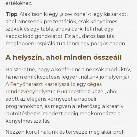
értékéhez.
Tipp
: Alakítson ki egy „slow zone”-t, egy kis sarkot,
ahol nincsenek prezentációk, csak kényelmes
székek és egy tábla, ahova bárki felírhat egy
kapcsolódó gondolatot. Ez a tudatos lassítás
meglepően inspiráló tud lenni egy pörgős napon.
A helyszín, ahol minden összeáll
Ha szeretné, hogy a konferencia ne csak produktív,
hanem emlékezetes is legyen, nálunk jó helyen jár!
A
Fenyőharaszt kastélyszálló
egy
céges
rendezvényhelyszín Budapesthez
közel, ahol
adott az elegáns környezet a nappali
programokhoz, és megvan a lehetőség a kreatív
időtöltéshez is, mindezt pedig megkoronázza a
kényelmes szállás.
Nézzen körül nálunk és tervezze meg akár profi