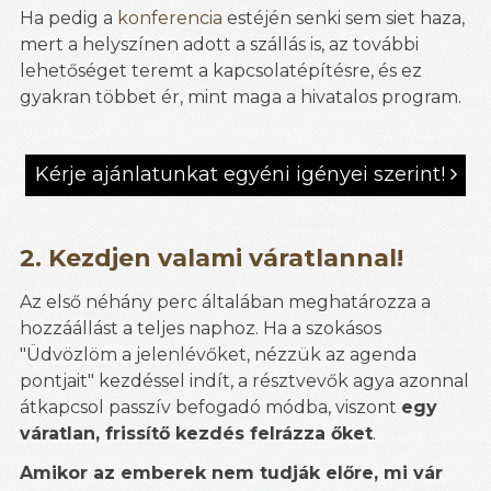
Ha pedig a
konferencia
estéjén senki sem siet haza,
mert a helyszínen adott a szállás is, az további
lehetőséget teremt a kapcsolatépítésre, és ez
gyakran többet ér, mint maga a hivatalos program.
Kérje ajánlatunkat egyéni igényei szerint!

2. Kezdjen valami váratlannal!
Az első néhány perc általában meghatározza a
hozzáállást a teljes naphoz. Ha a szokásos
"Üdvözlöm a jelenlévőket, nézzük az agenda
pontjait" kezdéssel indít, a résztvevők agya azonnal
átkapcsol passzív befogadó módba, viszont
egy
váratlan, frissítő kezdés felrázza őket
.
Amikor az emberek nem tudják előre, mi vár