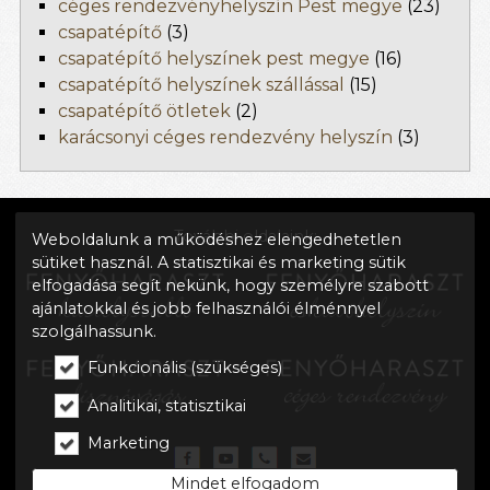
céges rendezvényhelyszín Pest megye
(23)
csapatépítő
(3)
csapatépítő helyszínek pest megye
(16)
csapatépítő helyszínek szállással
(15)
csapatépítő ötletek
(2)
karácsonyi céges rendezvény helyszín
(3)
További oldalaink:
Weboldalunk a működéshez elengedhetetlen
sütiket használ. A statisztikai és marketing sütik
elfogadása segít nekünk, hogy személyre szabott
ajánlatokkal és jobb felhasználói élménnyel
szolgálhassunk.
Funkcionális (szükséges)
Analitikai, statisztikai
Marketing
Mindet elfogadom