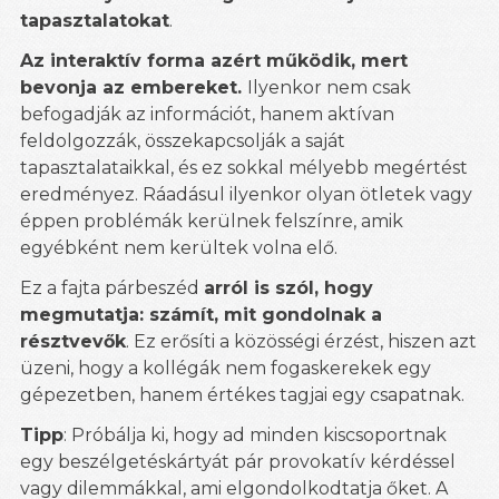
tapasztalatokat
.
Az interaktív forma azért működik, mert
bevonja az embereket.
Ilyenkor nem csak
befogadják az információt, hanem aktívan
feldolgozzák, összekapcsolják a saját
tapasztalataikkal, és ez sokkal mélyebb megértést
eredményez. Ráadásul ilyenkor olyan ötletek vagy
éppen problémák kerülnek felszínre, amik
egyébként nem kerültek volna elő.
Ez a fajta párbeszéd
arról is szól, hogy
megmutatja: számít, mit gondolnak a
résztvevők
. Ez erősíti a közösségi érzést, hiszen azt
üzeni, hogy a kollégák nem fogaskerekek egy
gépezetben, hanem értékes tagjai egy csapatnak.
Tipp
: Próbálja ki, hogy ad minden kiscsoportnak
egy beszélgetéskártyát pár provokatív kérdéssel
vagy dilemmákkal, ami elgondolkodtatja őket. A