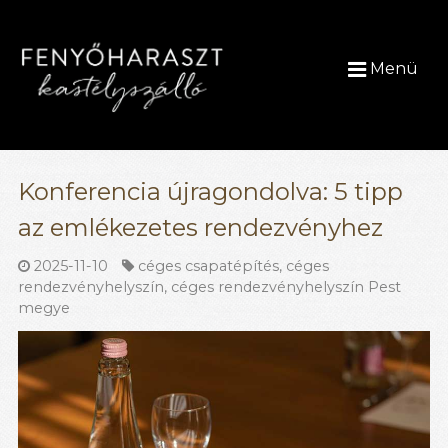
Menü
Konferencia újragondolva: 5 tipp
az emlékezetes rendezvényhez
2025-11-10
céges csapatépítés
,
céges
rendezvényhelyszín
,
céges rendezvényhelyszín Pest
megye