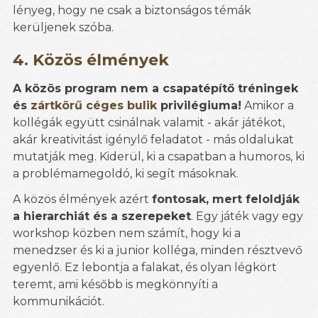
lényeg, hogy ne csak a biztonságos témák
kerüljenek szóba.
4. Közös élmények
A közös program nem a csapatépítő tréningek
és
zártkörű céges bulik
privilégiuma!
Amikor a
kollégák együtt csinálnak valamit - akár játékot,
akár kreativitást igénylő feladatot - más oldalukat
mutatják meg. Kiderül, ki a csapatban a humoros, ki
a problémamegoldó, ki segít másoknak.
A közös élmények azért
fontosak, mert feloldják
a hierarchiát és a szerepeket
. Egy játék vagy egy
workshop közben nem számít, hogy ki a
menedzser és ki a junior kolléga, minden résztvevő
egyenlő. Ez lebontja a falakat, és olyan légkört
teremt, ami később is megkönnyíti a
kommunikációt.