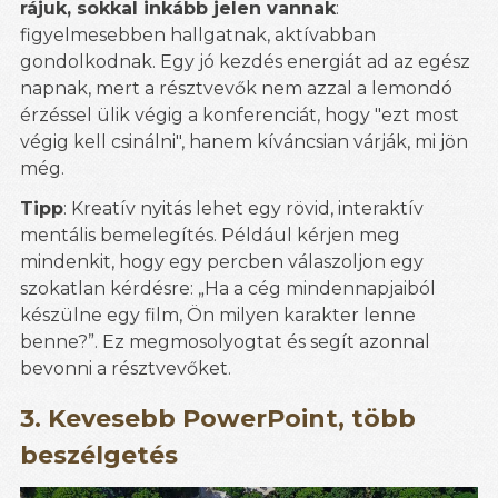
rájuk, sokkal inkább jelen vannak
:
figyelmesebben hallgatnak, aktívabban
gondolkodnak. Egy jó kezdés energiát ad az egész
napnak, mert a résztvevők nem azzal a lemondó
érzéssel ülik végig a konferenciát, hogy "ezt most
végig kell csinálni", hanem kíváncsian várják, mi jön
még.
Tipp
: Kreatív nyitás lehet egy rövid, interaktív
mentális bemelegítés. Például kérjen meg
mindenkit, hogy egy percben válaszoljon egy
szokatlan kérdésre: „Ha a cég mindennapjaiból
készülne egy film, Ön milyen karakter lenne
benne?”. Ez megmosolyogtat és segít azonnal
bevonni a résztvevőket.
3. Kevesebb PowerPoint, több
beszélgetés