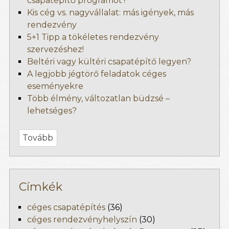
csapatépítő programot?
Kis cég vs. nagyvállalat: más igények, más
rendezvény
5+1 Tipp a tökéletes rendezvény
szervezéshez!
Beltéri vagy kültéri csapatépítő legyen?
A legjobb jégtörő feladatok céges
eseményekre
Több élmény, változatlan büdzsé –
lehetséges?
Tovább
Címkék
céges csapatépítés
(36)
céges rendezvényhelyszín
(30)