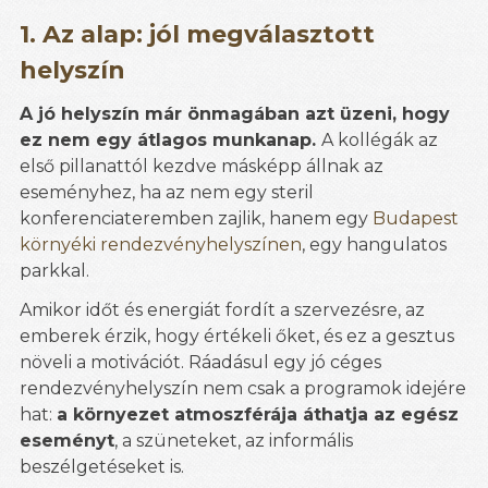
1. Az alap: jól megválasztott
helyszín
A jó helyszín már önmagában azt üzeni, hogy
ez nem egy átlagos munkanap.
A kollégák az
első pillanattól kezdve másképp állnak az
eseményhez, ha az nem egy steril
konferenciateremben zajlik, hanem egy
Budapest
környéki rendezvényhelyszínen
, egy hangulatos
parkkal.
Amikor időt és energiát fordít a szervezésre, az
emberek érzik, hogy értékeli őket, és ez a gesztus
növeli a motivációt. Ráadásul egy jó céges
rendezvényhelyszín nem csak a programok idejére
hat:
a környezet atmoszférája áthatja az egész
eseményt
, a szüneteket, az informális
beszélgetéseket is.