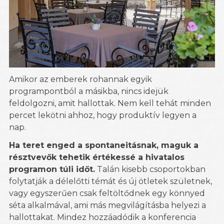
Amikor az emberek rohannak egyik
programpontból a másikba, nincs idejük
feldolgozni, amit hallottak. Nem kell tehát minden
percet lekötni ahhoz, hogy produktív legyen a
nap.
Ha teret enged a spontaneitásnak, maguk a
résztvevők tehetik értékessé a hivatalos
programon túli időt.
Talán kisebb csoportokban
folytatják a délelőtti témát és új ötletek születnek,
vagy egyszerűen csak feltöltődnek egy könnyed
séta alkalmával, ami más megvilágításba helyezi a
hallottakat. Mindez hozzáadódik a konferencia