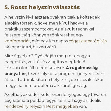
5. Rossz helyszínválasztás
A helyszín kiválasztása gyakran csak a költségek
alapján történik, figyelmen kívül hagyva a
praktikus szempontokat. Az elavult technikai
felszereltség könnyen tönkretehet egy
konferenciát
, míg egy kétnapos
céges csapatépítés
akkor az igazi, ha zártkörű.
Mire figyeljen? Győződjön meg róla, hogy a
hangosítás, vetítés és világítás megfelelő
színvonalon áll rendelkezésre.
A rugalmasság
aranyat ér
, hiszen olykor a program igényei szerint
át kell tudni alakítani a helyszínt, de ez csak akkor
megy, ha nem probléma a kizárólagosság.
Az elhelyezkedés különösen lényeges: egy fővárosi
cég számára például egyértelmű, hogy az ideális
rendezvényhelyszín Pest megyében
van,