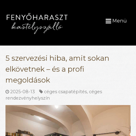
Menü
5 szervezési hiba, amit sokan
elkövetnek – és a profi
megoldások
2025-08-13
céges csapatépítés
,
céges
rendezvényhelyszín