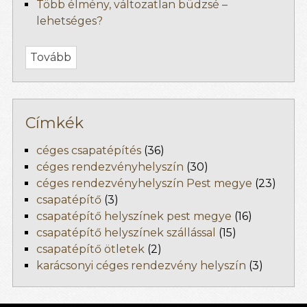
Több élmény, változatlan büdzsé –
lehetséges?
Tovább
Címkék
céges csapatépítés
(36)
céges rendezvényhelyszín
(30)
céges rendezvényhelyszín Pest megye
(23)
csapatépítő
(3)
csapatépítő helyszínek pest megye
(16)
csapatépítő helyszínek szállással
(15)
csapatépítő ötletek
(2)
karácsonyi céges rendezvény helyszín
(3)