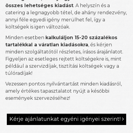
összes lehetséges kiadást
. A helyszín és a
catering a legnagyobb tétel, de ahány rendezvény,
annyi féle egyedi igény merülhet fel, így a
költségek is igen változóak.
Minden esetben
kalkuláljon 15-20 százalékos
tartalékkal a váratlan kiadásokra
, és kérjen
minden szolgáltatótól részletes, írásos árajánlatot.
Figyeljen az esetleges rejtett költségekre is, mint
például a szervizdíjak, tisztítási költségek vagy a
túlóradíjak!
Vezessen pontos nyilvántartást minden kiadásról,
amely értékes tapasztalatot nyújt a későbbi
események szervezéséhez!
Kérje ajánlatunkat egyéni igényei szerint!
