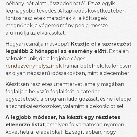
néhány hét alatt „összedobható”. Ez az egyik
legnagyobb tévedés. A kapkodás következtében
fontos részletek maradnak ki, a költségek
megnőnek, a végeredmény pedig messze
alulmúlja az elvárásokat.
Hogyan csinálja másképp?
Kezdje el a szervezést
legalább 2 hónappal az esemény előtt.
Ez talán
soknak tűnik, de a legjobb
céges
rendezvényhelyszínek
hamar betelnek, különösen
az olyan népszerű időszakokban, mint a december.
Készítsen részletes ütemtervet, amely magában
foglalja a helyszín foglalását, a catering
egyeztetését, a program kidolgozását, és ne feledje
a technikai eszközöket, valamint a dekorációt se!
A legjobb módszer, ha készít egy részletes
ellenőrző listát
, amelyen folyamatosan nyomon
követheti a feladatokat. Ez segít abban, hogy