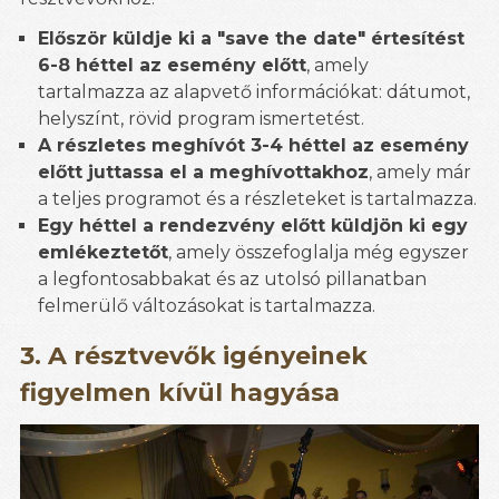
Először küldje ki a "save the date" értesítést
6-8 héttel az esemény előtt
, amely
tartalmazza az alapvető információkat: dátumot,
helyszínt, rövid program ismertetést.
A részletes meghívót 3-4 héttel az esemény
előtt juttassa el a meghívottakhoz
, amely már
a teljes programot és a részleteket is tartalmazza.
Egy héttel a rendezvény előtt küldjön ki egy
emlékeztetőt
, amely összefoglalja még egyszer
a legfontosabbakat és az utolsó pillanatban
felmerülő változásokat is tartalmazza.
3. A résztvevők igényeinek
figyelmen kívül hagyása