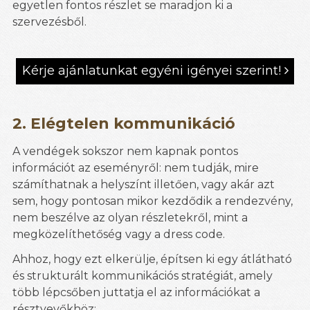
egyetlen fontos részlet se maradjon ki a
szervezésből.
Kérje ajánlatunkat egyéni igényei szerint!

2. Elégtelen kommunikáció
A vendégek sokszor nem kapnak pontos
információt az eseményről: nem tudják, mire
számíthatnak a helyszínt illetően, vagy akár azt
sem, hogy pontosan mikor kezdődik a rendezvény,
nem beszélve az olyan részletekről, mint a
megközelíthetőség vagy a dress code.
Ahhoz, hogy ezt elkerülje, építsen ki egy átlátható
és strukturált kommunikációs stratégiát, amely
több lépcsőben juttatja el az információkat a
résztvevőkhöz: