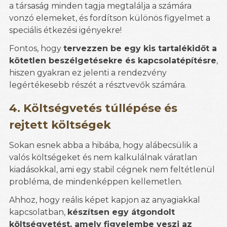
a társaság minden tagja megtalálja a számára
vonzó elemeket, és fordítson különös figyelmet a
speciális étkezési igényekre!
Fontos, hogy
tervezzen be egy kis tartalékidőt a
kötetlen beszélgetésekre és kapcsolatépítésre
,
hiszen gyakran ez jelenti a rendezvény
legértékesebb részét a résztvevők számára.
4. Költségvetés túllépése és
rejtett költségek
Sokan esnek abba a hibába, hogy alábecsülik a
valós költségeket és nem kalkulálnak váratlan
kiadásokkal, ami egy stabil cégnek nem feltétlenül
probléma, de mindenképpen kellemetlen.
Ahhoz, hogy reális képet kapjon az anyagiakkal
kapcsolatban,
készítsen egy átgondolt
költségvetést, amely figyelembe veszi az