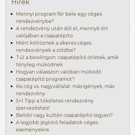
Hírek
Mennyi program fér bele egy céges
rendezvénybe?
A rendezvény után dől el, mennyit ért
valójában a csapatépítő
Miért költöznek a sikeres céges
rendezvények a zöldbe?
Túl a bowlingon: csapatépítő ötletek, amik
tényleg működnek
Hogyan válasszon valóban működő
csapatépítő programot?
Kis cég vs. nagyvállalat: más igények, más
rendezvény
5+1 Tipp a tökéletes rendezvény
szervezéshez!
Beltéri vagy kültéri csapatépítő legyen?
A legjobb jégtörő feladatok céges
eseményekre