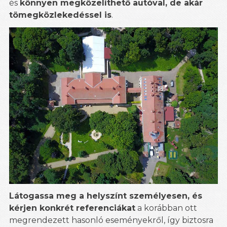
és
könnyen megközelíthető autóval, de akár
tömegközlekedéssel is
.
Látogassa meg a helyszínt személyesen, és
kérjen konkrét referenciákat
a korábban ott
megrendezett hasonló eseményekről, így biztosra